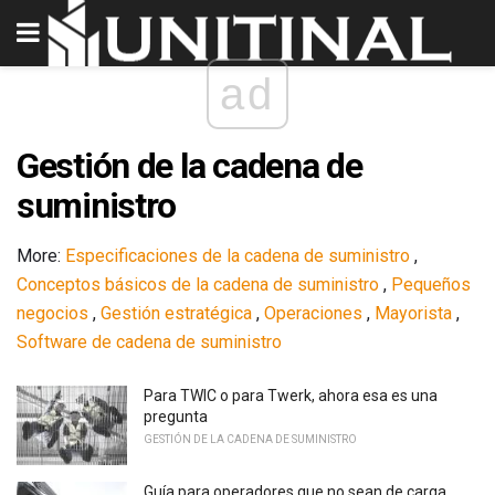
ad
Gestión de la cadena de
suministro
More:
Especificaciones de la cadena de suministro
,
Conceptos básicos de la cadena de suministro
,
Pequeños
negocios
,
Gestión estratégica
,
Operaciones
,
Mayorista
,
Software de cadena de suministro
Para TWIC o para Twerk, ahora esa es una
pregunta
GESTIÓN DE LA CADENA DE SUMINISTRO
Guía para operadores que no sean de carga