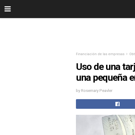
Financiación de las empresas
Obt
Uso de una tar
una pequeña 
by Rosemary Peavler