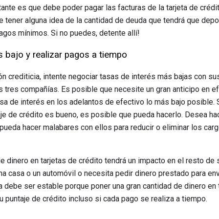
nte es que debe poder pagar las facturas de la tarjeta de crédit
e tener alguna idea de la cantidad de deuda que tendrá que depos
gos mínimos. Si no puedes, detente allí!
 bajo y realizar pagos a tiempo
ión crediticia, intente negociar tasas de interés más bajas con s
os tres compañías. Es posible que necesite un gran anticipo en e
asa de interés en los adelantos de efectivo lo más bajo posible.
aje de crédito es bueno, es posible que pueda hacerlo. Desea ha
e pueda hacer malabares con ellos para reducir o eliminar los ca
dinero en tarjetas de crédito tendrá un impacto en el resto de s
 casa o un automóvil o necesita pedir dinero prestado para envia
ra debe ser estable porque poner una gran cantidad de dinero en 
 puntaje de crédito incluso si cada pago se realiza a tiempo.